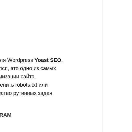
для Wordpress
Yoast SEO
.
лся, это одно из самых
мизации сайта.
нить robots.txt или
ство рутинных задач
GRAM