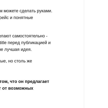
м можете сделать руками.
рфейс и понятные
елают самостоятельно -
itle перед публикацией и
не лучшая идея.
ые, но столь же
ом, что он предлагает
ет от возможных