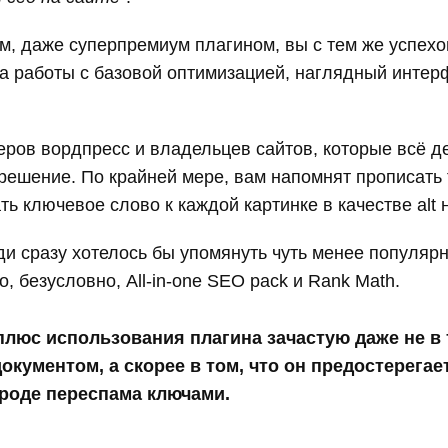
м, даже суперпремиум плагином, вы с тем же успехо
тва работы с базовой оптимизацией, наглядный инте
ров вордпресс и владельцев сайтов, которые всё д
решение. По крайней мере, вам напомнят прописать t
ть ключевое слово к каждой картинке в качестве alt 
и сразу хотелось бы упомянуть чуть менее популярн
 безусловно, All-in-one SEO pack и Rank Math.
люс использования плагина зачастую даже не в т
документом, а скорее в том, что он предостерега
роде переспама ключами.