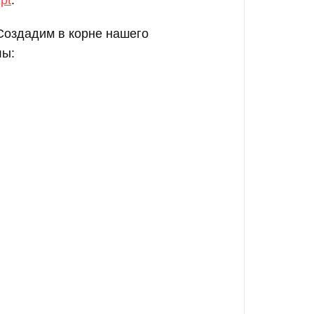
ipt
.
Создадим в корне нашего
лы: