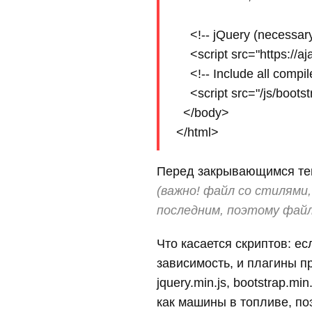
    <!-- jQuery (necessar
    <script src="https://
    <!-- Include all compi
    <script src="/js/boots
  </body>

Перед закрывающимся т
(важно! файл со стилями
последним, поэтому файл 
Что касается скриптов: е
зависимость, и плагины п
jquery.min.js, bootstrap.m
как машины в топливе, по