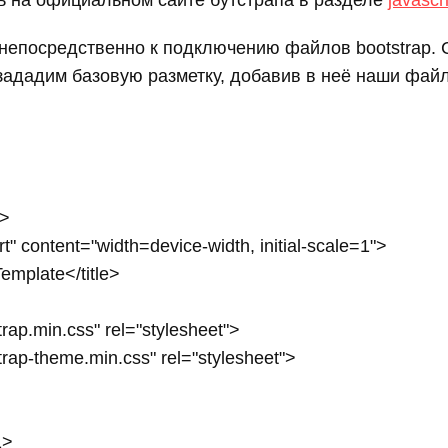
 на официальном сайте бутстрапа в разделе
javascr
 непосредственно к подключению файлов bootstrap. 
зададим базовую разметку, добавив в неё наши фай
>

" content="width=device-width, initial-scale=1">

emplate</title>

trap.min.css" rel="stylesheet">

strap-theme.min.css" rel="stylesheet">

>
