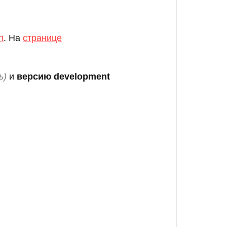
п
. На
странице
ь
)
и
версию development