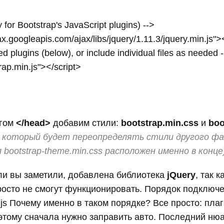
y for Bootstrap's JavaScript plugins) -->

ajax.googleapis.com/ajax/libs/jquery/1.11.3/jquery.min.js"><
led plugins (below), or include individual files as needed -
trap.min.js"></script>

егом
</head>
добавим стили:
bootstrap.min.css
и
boo
, который будет переопределять стили другого ф
bootstrap-theme.min.css расположен именно в конце
сли вы заметили, добавлена библиотека
jQuery
, так к
росто не смогут функционировать. Порядок подключ
in.js Почему именно в таком порядке? Все просто: пла
этому сначала нужно заправить авто. Последний ню