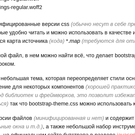
ифицированные версии css
(обычно несут в себе пр
е удобно читать и можно использовать в качестве и
ся карта источника
(кода)
*.
map
(требуются для отл
ной файл, в нем можно найти всё, что делает bootstr
роком.
о небольшая тема, которая переопределяет стили ос
ение для некоторых компонентов
(хорошей практик
д библиотек и фреймворков, это позволит избежат
ся)
так что bootstrap-theme.css можно использовать 
ерсии файлов
(минифицированная и нет)
и содержит
ьные окна и т.д.)
, а также небольшой набор инструм