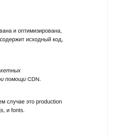
вана и оптимизирована,
 содержит исходный код,
акетных
ри помощи
CDN.
м случае это production
, и fonts.