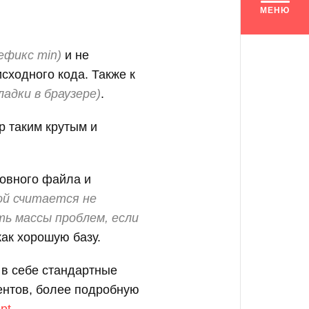
МЕНЮ
ефикс min)
и не
сходного кода. Также к
адки в браузере)
.
ap таким крутым и
новного файла и
ой считается не
ь массы проблем, если
как хорошую базу.
 в себе стандартные
ентов, более подробную