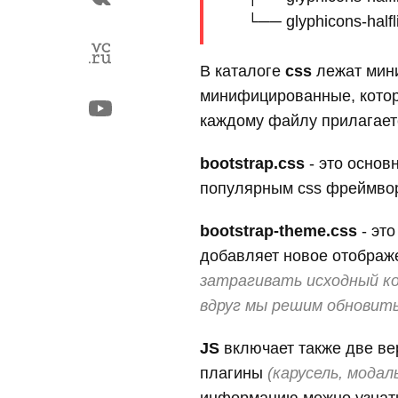
В каталоге
css
лежат мин
минифицированные, которы
каждому файлу прилагает
bootstrap.css
- это основ
популярным css фреймво
bootstrap-theme.css
- эт
добавляет новое отображ
затрагивать исходный ко
вдруг мы решим обновить
JS
включает также две в
плагины
(карусель, модал