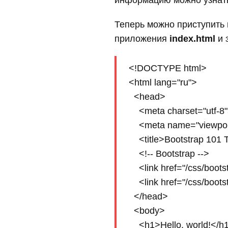
информацию можно узнать
Теперь можно приступить
приложения
index.html
и 
<!DOCTYPE html>

<html lang="ru">

  <head>

    <meta charset="utf-8"
    <meta name="viewport
    <title>Bootstrap 101 T
    <!-- Bootstrap -->

    <link href="/css/boots
    <link href="/css/boot
  </head>

  <body>

    <h1>Hello, world!</h1