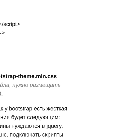
/script>

->

tstrap-theme.min.css
айла, нужно размещать
)
.
ак у bootstrap есть жесткая
ения будет следующим:
гины нуждаются в jquery,
анс, подключать скрипты