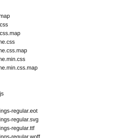
map

css

.css.map

e.css

me.css.map

me.min.css

me.min.css.map

s

ings-regular.eot

ings-regular.svg

ngs-regular.ttf

ings-regular.woff
